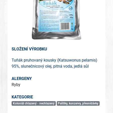
SLOŽENÍ VÝROBKU
Tuňák pruhovaný kousky (Katsuwonus pelamis)
95%, slunečnicový olej, pitná voda, jedlá sůl
ALERGENY
Ryby
KATEGORIE
Koloniál chlazený - nechlazený
Paštiky, konzervy, přesnídávky