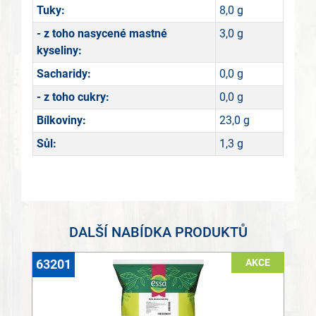
Tuky:
8,0 g
- z toho nasycené mastné
3,0 g
kyseliny:
Sacharidy:
0,0 g
- z toho cukry:
0,0 g
Bílkoviny:
23,0 g
Sůl:
1,3 g
DALŠÍ NABÍDKA PRODUKTŮ
AKCE
63201