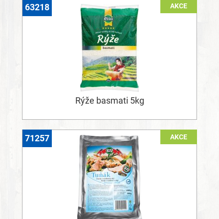
AKCE
63218
Rýže basmati 5kg
AKCE
71257