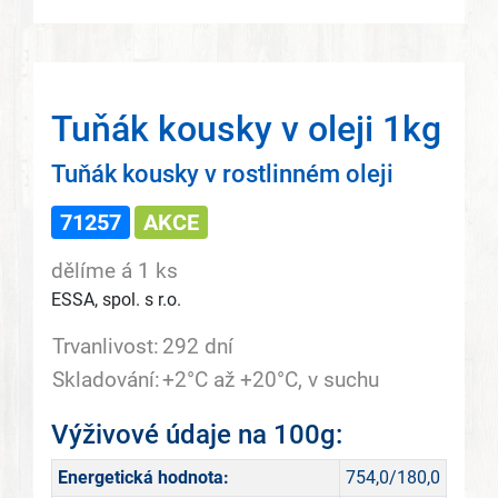
Tuňák kousky v oleji 1kg
Tuňák kousky v rostlinném oleji
71257
AKCE
dělíme á 1 ks
ESSA, spol. s r.o.
Trvanlivost:
292 dní
Skladování:
+2°C až +20°C, v suchu
Výživové údaje na 100g:
Energetická hodnota:
754,0/180,0