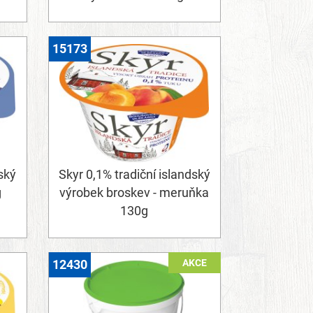
15173
ský
Skyr 0,1% tradiční islandský
g
výrobek broskev - meruňka
130g
AKCE
12430