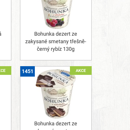
á
Bohunka dezert ze
zakysané smetany třešně-
černý rybíz 130g
KCE
AKCE
1451
Bohunka dezert ze