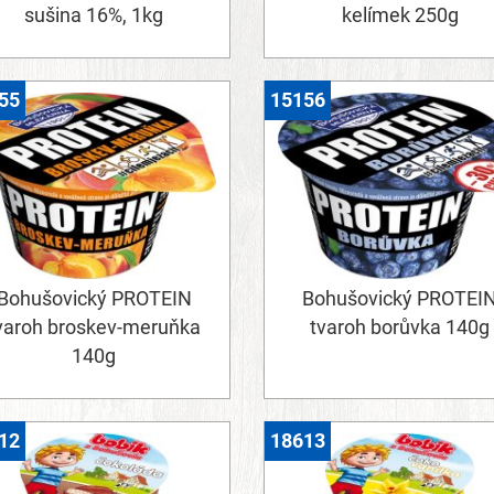
sušina 16%, 1kg
kelímek 250g
55
15156
Bohušovický PROTEIN
Bohušovický PROTEI
varoh broskev-meruňka
tvaroh borůvka 140g
140g
12
18613