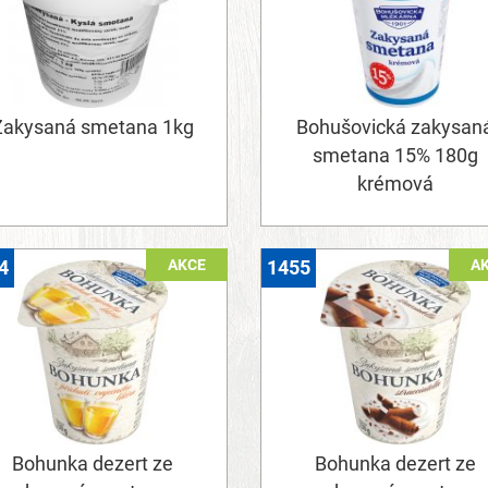
Zakysaná smetana 1kg
Bohušovická zakysan
smetana 15% 180g
krémová
AKCE
A
4
1455
Bohunka dezert ze
Bohunka dezert ze