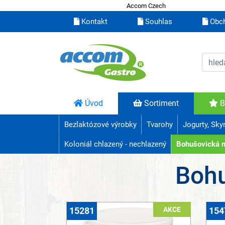
Accom Czech
Kontakt
Souhlas
Obch
Úvod
Sortiment
B
Bezlaktózové výrobky
Tvarohy
Jogurty, Sky
Koloniál chlazený - nechlazený
Bohušovická 
Boh
AKCE
15281
154