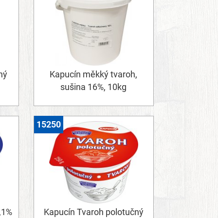
ný
Kapucín měkký tvaroh,
sušina 16%, 10kg
15250
,1%
Kapucín Tvaroh polotučný