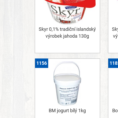
Skyr 0,1% tradiční islandský
Sky
výrobek jahoda 130g
vý
1156
118
BM jogurt bílý 1kg
Bo