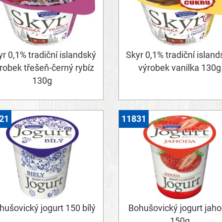
r 0,1% tradiční islandský
Skyr 0,1% tradiční island
robek třešeň-černý rybíz
výrobek vanilka 130g
130g
21
11831
hušovický jogurt 150 bílý
Bohušovický jogurt jah
150g