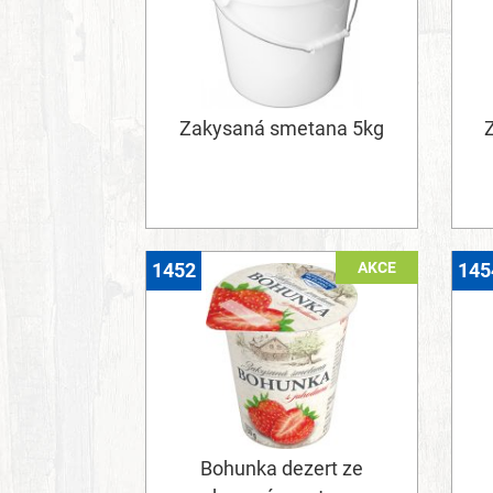
Zakysaná smetana 5kg
AKCE
1452
145
Bohunka dezert ze