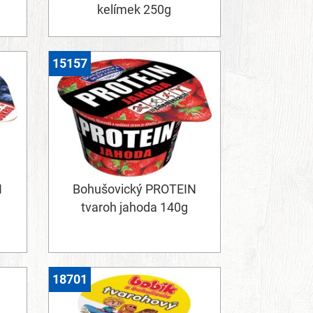
kelímek 250g
15157
N
Bohušovický PROTEIN
tvaroh jahoda 140g
18701