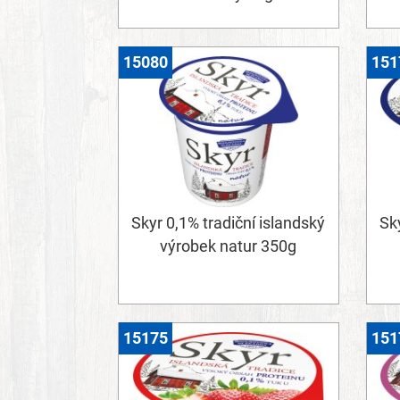
15080
151
Skyr 0,1% tradiční islandský
Sky
výrobek natur 350g
15175
151