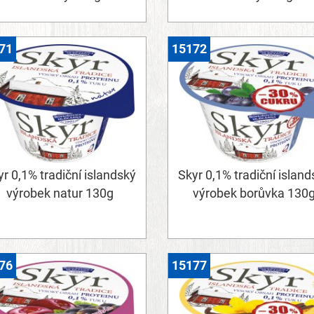
71
15172
r 0,1% tradiční islandský
Skyr 0,1% tradiční island
výrobek natur 130g
výrobek borůvka 130
76
15177