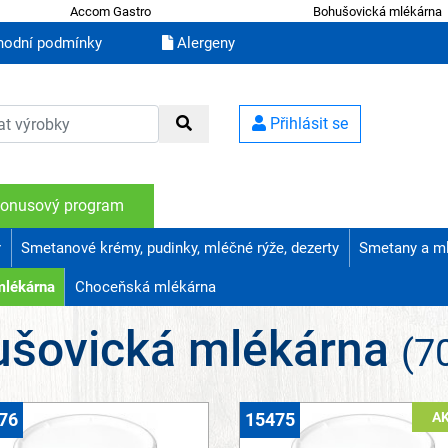
Accom Gastro
Bohušovická mlékárna
odní podmínky
Alergeny
Přihlásit se
onusový program
r
Smetanové krémy, pudinky, mléčné rýže, dezerty
Smetany a m
mlékárna
Choceňská mlékárna
ušovická mlékárna
(7
A
76
15475