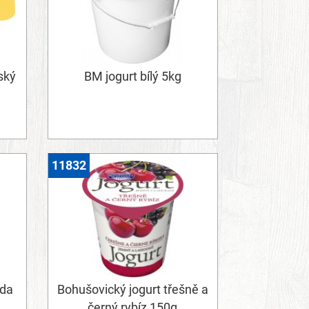
ský
BM jogurt bílý 5kg
11832
oda
Bohušovický jogurt třešně a
černý rybíz 150g