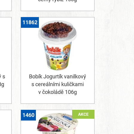
11862
ý s
Bobík Jogurtík vanilkový
8g
s cereálními kuličkami
v čokoládě 106g
AKCE
1460