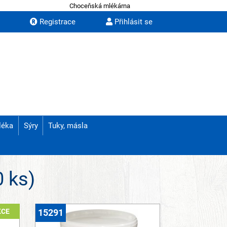
Choceňská mlékárna
Registrace
Přihlásit se
léka
Sýry
Tuky, másla
0 ks)
KCE
15291