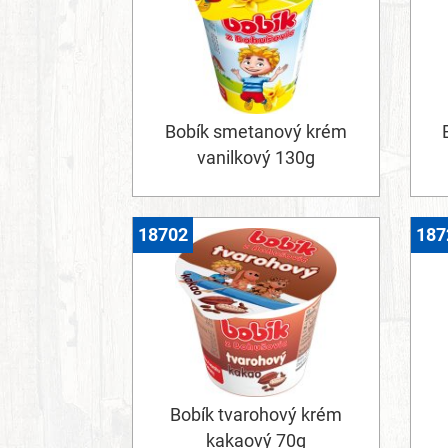
Bobík smetanový krém
vanilkový 130g
18702
187
Bobík tvarohový krém
kakaový 70g