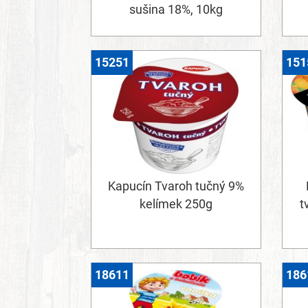
sušina 18%, 10kg
15251
151
Kapucín Tvaroh tučný 9%
kelímek 250g
t
18611
186