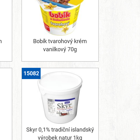
m
Bobík tvarohový krém
vanilkový 70g
15082
m
Skyr 0,1% tradiční islandský
výrobek natur 1kg