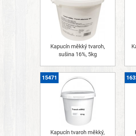
Kapucín měkký tvaroh,
K
sušina 16%, 5kg
15471
163
Kapucín tvaroh měkký,