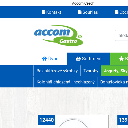
Accom Czech
Kontakt
Souhlas
Obch
Úvod
Sortiment
B
Bezlaktózové výrobky
Tvarohy
Jogurty, Sky
Koloniál chlazený - nechlazený
Bohušovická 
12440
139