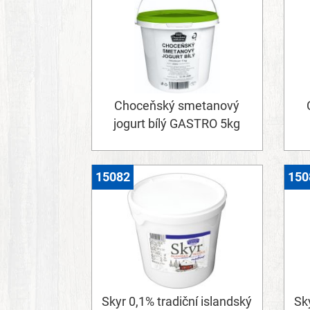
Choceňský smetanový
jogurt bílý GASTRO 5kg
15082
150
Skyr 0,1% tradiční islandský
Sky