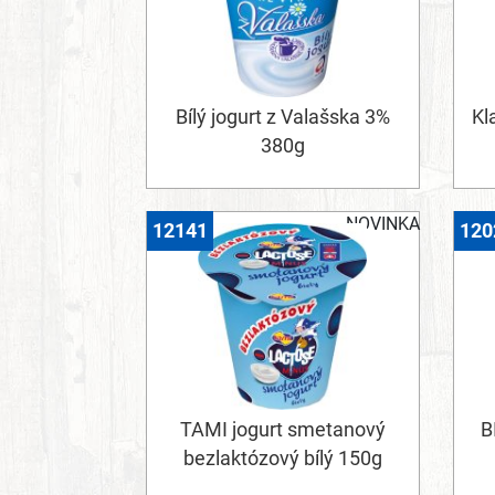
Bílý jogurt z Valašska 3%
Kl
380g
NOVINKA
12141
120
TAMI jogurt smetanový
B
bezlaktózový bílý 150g