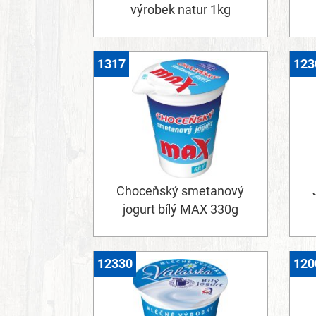
výrobek natur 1kg
1317
123
Choceňský smetanový
jogurt bílý MAX 330g
12330
120