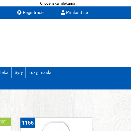
Choceňská mlékárna
Registrace
Přihlásit se
léka
Sýry
Tuky, másla
KCE
1156