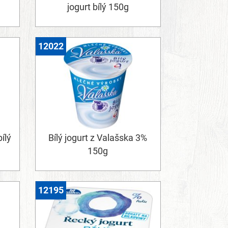
jogurt bílý 150g
12022
ílý
Bílý jogurt z Valašska 3%
150g
12195