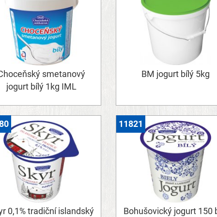
Choceňský smetanový
BM jogurt bílý 5kg
jogurt bílý 1kg IML
80
11821
r 0,1% tradiční islandský
Bohušovický jogurt 150 b