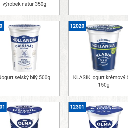
výrobek natur 350g
0
12020
Jogurt selský bílý 500g
KLASIK jogurt krémový b
150g
01
12301