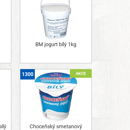
BM jogurt bílý 1kg
AKCE
1300
ílý
Choceňský smetanový