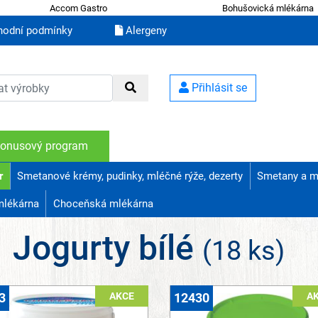
Accom Gastro
Bohušovická mlékárna
odní podmínky
Alergeny
Přihlásit se
onusový program
r
Smetanové krémy, pudinky, mléčné rýže, dezerty
Smetany a m
mlékárna
Choceňská mlékárna
Jogurty bílé
(18 ks)
AKCE
A
3
12430