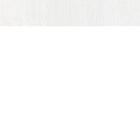
 Gastro s.r.o
Bezlaktózové výrobky