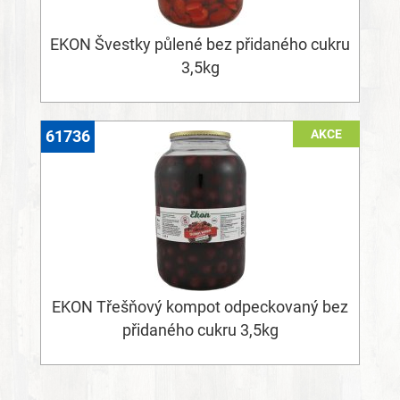
EKON Švestky půlené bez přidaného cukru
3,5kg
AKCE
61736
EKON Třešňový kompot odpeckovaný bez
přidaného cukru 3,5kg