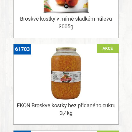
Broskve kostky v mírně sladkém nálevu
3005g
AKCE
61703
EKON Broskve kostky bez přidaného cukru
3,4kg