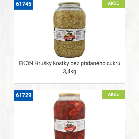
AKCE
61745
EKON Hrušky kostky bez přidaného cukru
3,4kg
AKCE
61729