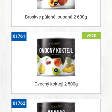
Broskve půlené loupané 2 600g
AKCE
61761
Ovocný koktejl 2 500g
61762