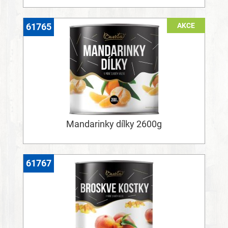
AKCE
61765
Mandarinky dílky 2600g
61767