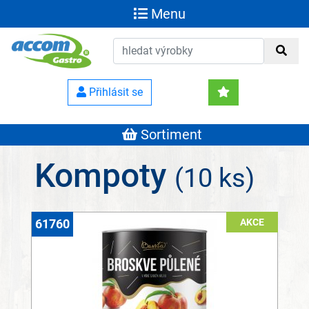
Menu
Přihlásit se
Sortiment
Kompoty
(10 ks)
AKCE
61760