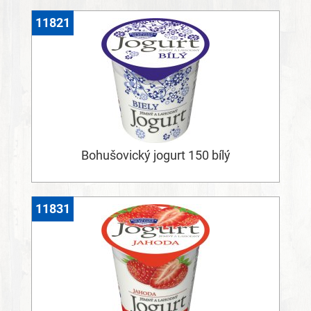
11821
Bohušovický jogurt 150 bílý
11831