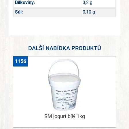
Bílkoviny:
3,2 g
Sůl:
0,10 g
DALŠÍ NABÍDKA PRODUKTŮ
1156
BM jogurt bílý 1kg