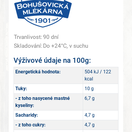
Trvanlivost:
90 dní
Skladování:
Do +24°C, v suchu
Výživové údaje na 100g:
Energetická hodnota:
504 kJ / 122
kcal
Tuky:
10 g
- z toho nasycené mastné
6,7 g
kyseliny:
Sacharidy:
4,7 g
- z toho cukry:
4,7 g