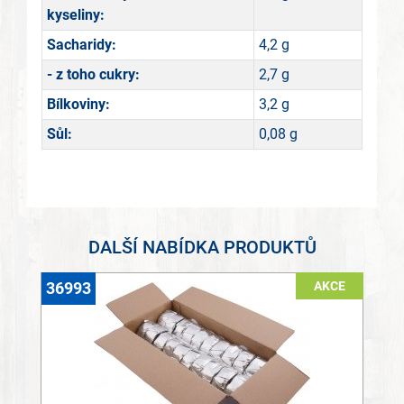
kyseliny:
Sacharidy:
4,2 g
- z toho cukry:
2,7 g
Bílkoviny:
3,2 g
Sůl:
0,08 g
DALŠÍ NABÍDKA PRODUKTŮ
AKCE
36993