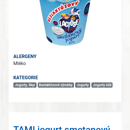
ALERGENY
Mléko
KATEGORIE
Jogurty, Skyr
Bezlaktózové výrobky
Jogurty
Jogurty bílé
TAMI jogurt smetanový