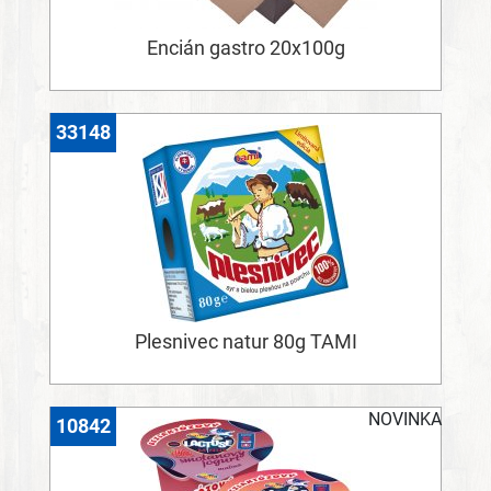
Encián gastro 20x100g
33148
Plesnivec natur 80g TAMI
NOVINKA
10842