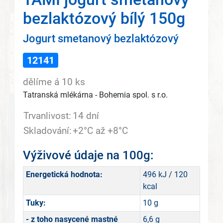
bezlaktózový bílý 150g
Jogurt smetanový bezlaktózový
12141
dělíme á 10 ks
Tatranská mlékárna - Bohemia spol. s r.o.
Trvanlivost:
14 dní
Skladování:
+2°C až +8°C
Výživové údaje na 100g:
Energetická hodnota:
496 kJ / 120
kcal
Tuky:
10 g
- z toho nasycené mastné
6,6 g