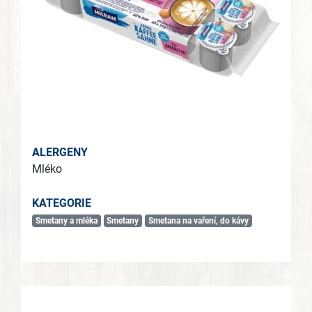
ALERGENY
Mléko
KATEGORIE
Smetany a mléka
Smetany
Smetana na vaření, do kávy