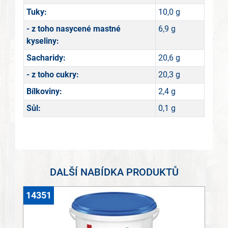
Tuky:
10,0 g
- z toho nasycené mastné
6,9 g
kyseliny:
Sacharidy:
20,6 g
- z toho cukry:
20,3 g
Bílkoviny:
2,4 g
Sůl:
0,1 g
DALŠÍ NABÍDKA PRODUKTŮ
14351