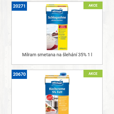
AKCE
20271
Milram smetana na šlehání 35% 1 l
AKCE
20670