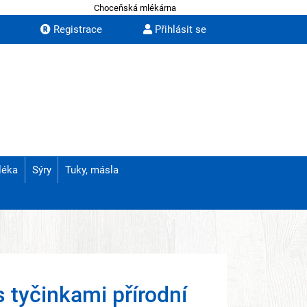
Choceňská mlékárna
Registrace
Přihlásit se
léka
Sýry
Tuky, másla
s tyčinkami přírodní