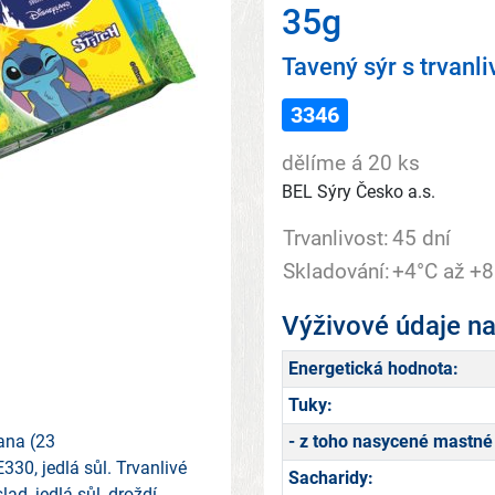
35g
Tavený sýr s trvan
3346
dělíme á 20 ks
BEL Sýry Česko a.s.
Trvanlivost:
45 dní
Skladování:
+4°C až +8
Výživové údaje n
Energetická hodnota:
Tuky:
tana (23
- z toho nasycené mastné 
E330, jedlá sůl. Trvanlivé
Sacharidy:
ad, jedlá sůl, droždí