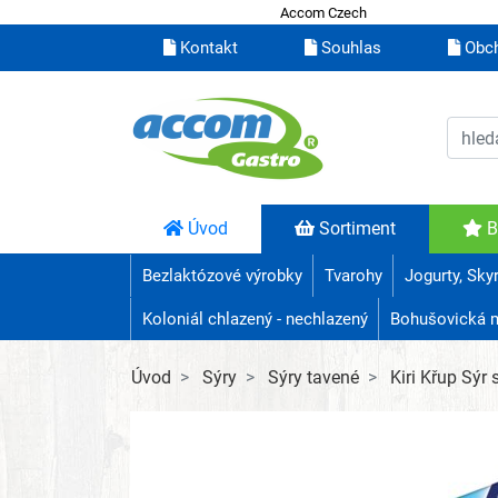
Accom Czech
Kontakt
Souhlas
Obch
Úvod
Sortiment
B
Bezlaktózové výrobky
Tvarohy
Jogurty, Sky
Koloniál chlazený - nechlazený
Bohušovická 
Úvod
Sýry
Sýry tavené
Kiri Křup Sýr 