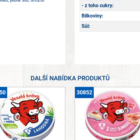
- z toho cukry:
Bílkoviny:
Sůl:
DALŠÍ NABÍDKA PRODUKTŮ
50
30852