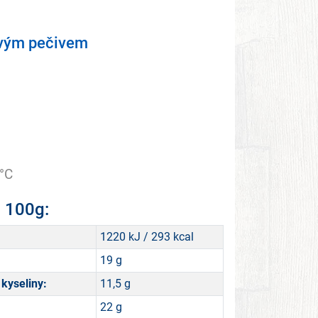
livým pečivem
°C
a 100g:
1220 kJ / 293 kcal
19 g
kyseliny:
11,5 g
22 g