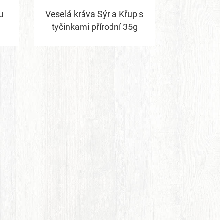
u
Veselá kráva Sýr a Křup s
tyčinkami přírodní 35g