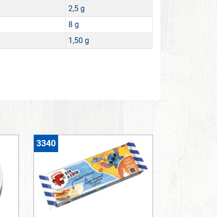
2,5 g
8 g
1,50 g
3340