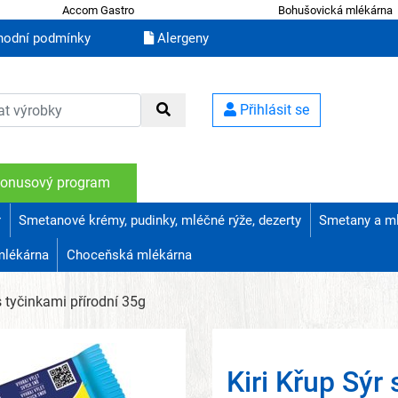
Accom Gastro
Bohušovická mlékárna
odní podmínky
Alergeny
Přihlásit se
onusový program
r
Smetanové krémy, pudinky, mléčné rýže, dezerty
Smetany a m
mlékárna
Choceňská mlékárna
s tyčinkami přírodní 35g
Kiri Křup Sýr 