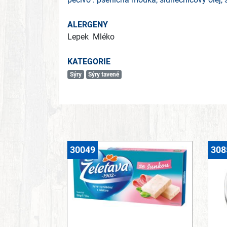
ALERGENY
Lepek
Mléko
KATEGORIE
Sýry
Sýry tavené
30049
308