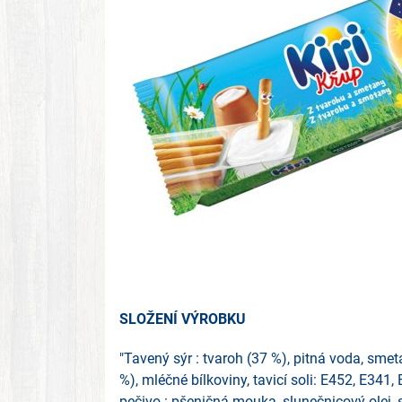
SLOŽENÍ VÝROBKU
"Tavený sýr : tvaroh (37 %), pitná voda, sme
%), mléčné bílkoviny, tavicí soli: E452, E341, 
pečivo : pšeničná mouka, slunečnicový olej, sl