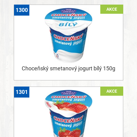
AKCE
1300
Choceňský smetanový jogurt bílý 150g
AKCE
1301