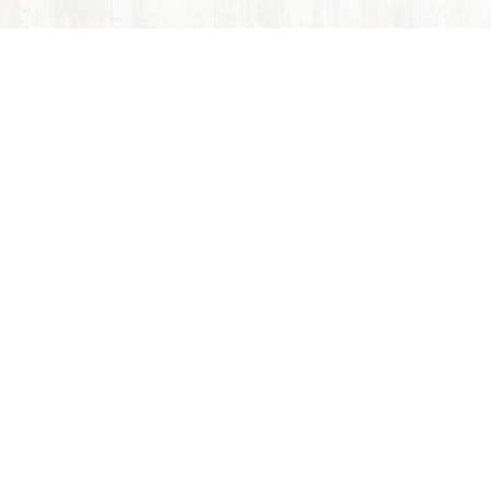
ACCOM Gastro s.r.o
Sídlo společnosti:
Švermova 268/76
460 10