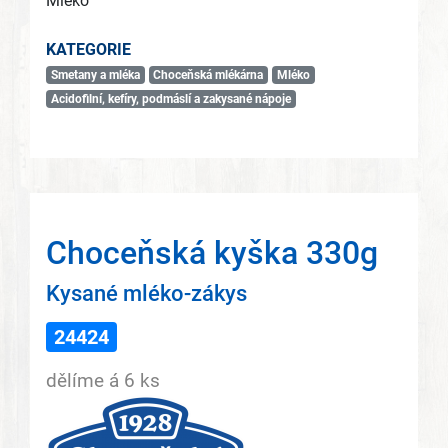
Mléko
KATEGORIE
Smetany a mléka
Choceňská mlékárna
Mléko
Acidofilní, kefíry, podmáslí a zakysané nápoje
Choceňská kyška 330g
Kysané mléko-zákys
24424
dělíme á 6 ks