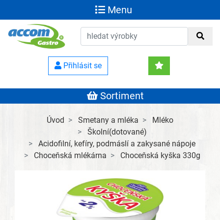
Menu
Přihlásit se
Sortiment
Úvod
Smetany a mléka
Mléko
Školní(dotované)
Acidofilní, kefíry, podmáslí a zakysané nápoje
Choceňská mlékárna
Choceňská kyška 330g