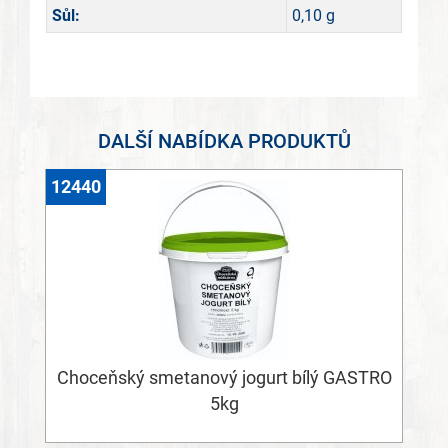
Sůl:
0,10 g
DALŠÍ NABÍDKA PRODUKTŮ
12440
Choceňský smetanový jogurt bílý GASTRO
5kg