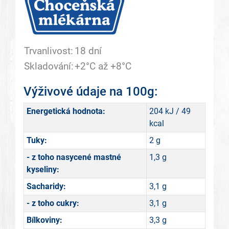
Trvanlivost:
18 dní
Skladování:
+2°C až +8°C
Výživové údaje na 100g:
Energetická hodnota:
204 kJ / 49
kcal
Tuky:
2 g
- z toho nasycené mastné
1,3 g
kyseliny:
Sacharidy:
3,1 g
- z toho cukry:
3,1 g
Bílkoviny:
3,3 g