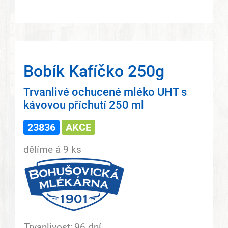
Bobík Kafíčko 250g
Trvanlivé ochucené mléko UHT s
kávovou příchutí 250 ml
23836
AKCE
dělíme á 9 ks
Trvanlivost:
96 dní