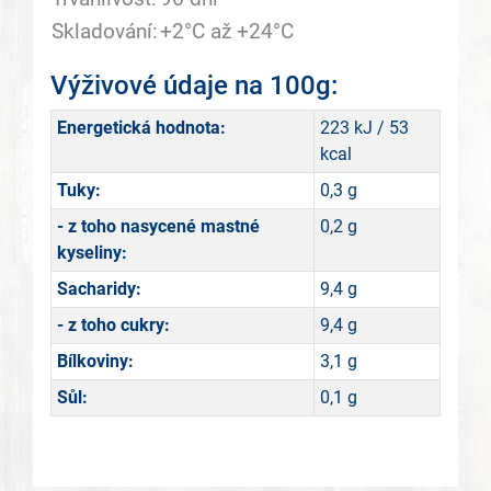
Skladování:
+2°C až +24°C
Výživové údaje na 100g:
Energetická hodnota:
223 kJ / 53
kcal
Tuky:
0,3 g
- z toho nasycené mastné
0,2 g
kyseliny:
Sacharidy:
9,4 g
- z toho cukry:
9,4 g
Bílkoviny:
3,1 g
Sůl:
0,1 g