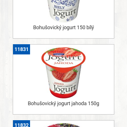
Bohušovický jogurt 150 bílý
11831
Bohušovický jogurt jahoda 150g
11832