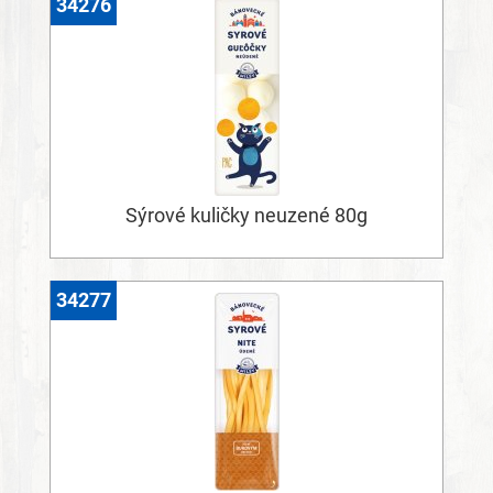
34276
Sýrové kuličky neuzené 80g
34277