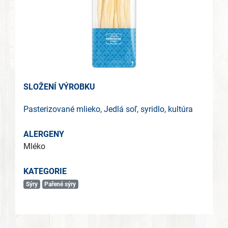
SLOŽENÍ VÝROBKU
Pasterizované mlieko, Jedlá soľ, syridlo, kultúra
ALERGENY
Mléko
KATEGORIE
Sýry
Pařené sýry