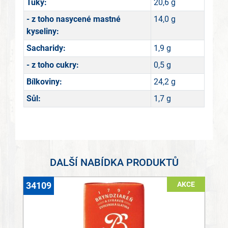
Tuky:
20,6 g
- z toho nasycené mastné
14,0 g
kyseliny:
Sacharidy:
1,9 g
- z toho cukry:
0,5 g
Bílkoviny:
24,2 g
Sůl:
1,7 g
DALŠÍ NABÍDKA PRODUKTŮ
AKCE
34109